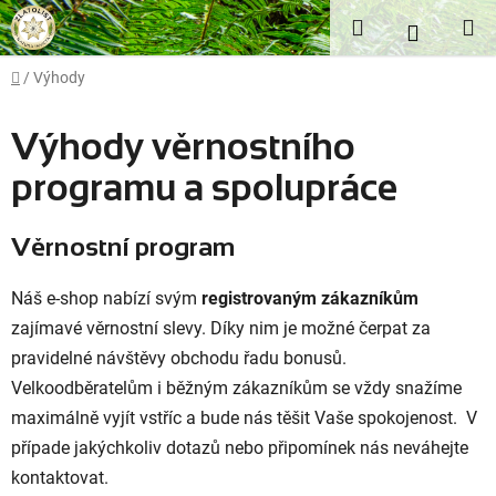
Přejít
Hledat
NÁKUP
na
obsah
KOŠÍK
Domů
/
Výhody
Výhody věrnostního
programu a spolupráce
Věrnostní program
Náš e-shop nabízí svým
registrovaným zákazníkům
zajímavé věrnostní slevy. Díky nim je možné čerpat za
pravidelné návštěvy obchodu řadu bonusů.
Velkoodběratelům i běžným zákazníkům se vždy snažíme
maximálně vyjít vstříc a bude nás těšit Vaše spokojenost. V
případe jakýchkoliv dotazů nebo připomínek nás neváhejte
kontaktovat.