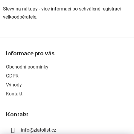
Slevy na nákupy - více informací po schválené registraci
velkoodběratele.
Z
á
Informace pro vás
p
a
Obchodní podmínky
t
GDPR
í
Výhody
Kontakt
Kontakt
info
@
zlatolist.cz