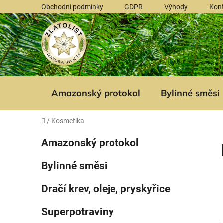
Přejít
Obchodní podmínky
GDPR
Výhody
Kon
na
obsah
Amazonský protokol
Bylinné směsi
Domů
/
Kosmetika
P
K
Přeskočit
Amazonský protokol
a
kategorie
o
t
s
Bylinné směsi
e
t
g
r
Dračí krev, oleje, pryskyřice
o
a
r
Superpotraviny
i
n