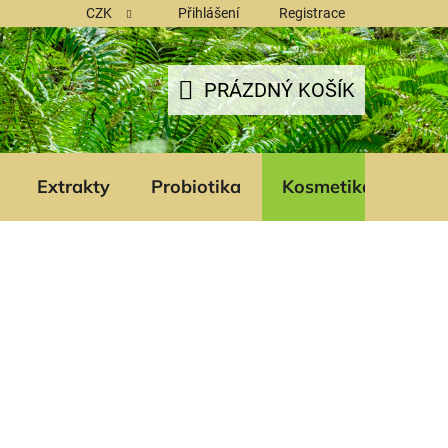
CZK
Přihlášení
Registrace
PRÁZDNÝ KOŠÍK
NÁKUPNÍ
KOŠÍK
Extrakty
Probiotika
Kosmetika
Šam