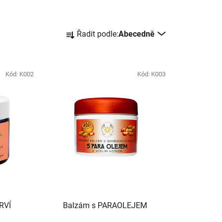
Ř
Řadit podle:
Abecedně
a
z
e
Kód:
K002
Kód:
K003
n
í
p
r
o
d
u
k
t
ů
RVÍ
Balzám s PARAOLEJEM