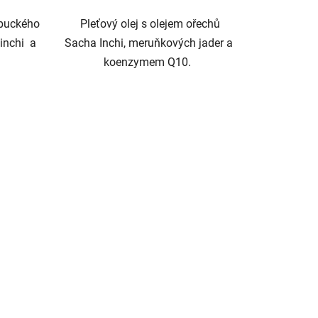
mbuckého
Pleťový olej s olejem ořechů
inchi a
Sacha Inchi, meruňkových jader a
.
koenzymem Q10.