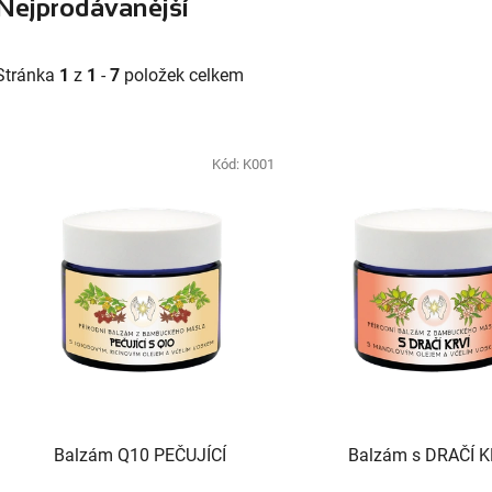
Nejprodávanější
Stránka
1
z
1
-
7
položek celkem
V
ý
Kód:
K001
p
s
p
r
o
d
u
k
t
Balzám Q10 PEČUJÍCÍ
Balzám s DRAČÍ K
ů