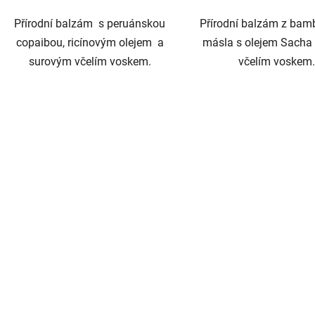
Přírodní balzám s peruánskou
Přírodní balzám z ba
copaibou, ricínovým olejem a
másla s olejem Sacha 
surovým včelím voskem.
včelím voskem