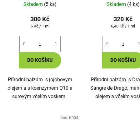
Skladem
(5 ks)
Skladem
(4 ks)
300 Kč
320 Kč
Měrná
Měrná
6 Kč / 1 ml
6,40 Kč / 1 ml
cena:
cena:
DO KOŠÍKU
DO KOŠÍKU
Přírodní balzám s jojobovým
Přírodní balzám s Drač
olejem a s koenzymem Q10 a
Sangre de Drago, ma
surovým včelím voskem.
olejem a včelím vo
Kód:
K004