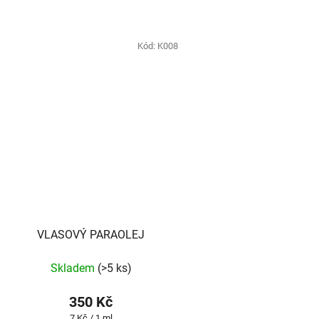
Kód:
K008
VLASOVÝ PARAOLEJ
Skladem
(>5 ks)
350 Kč
Měrná
7 Kč / 1 ml