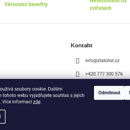
Netestováno na
Věrnostní benefity
p
zvířatech
r
v
k
y
v
ý
Kontakt
p
i
info
@
zlatolist.cz
s
u
+420 777 300 576
+420 603 358 028
oužívá soubory cookie. Dalším
Odmítnout
 tohoto webu vyjadřujete souhlas s jejich
. Více informací
zde
.
yhrazena.
í