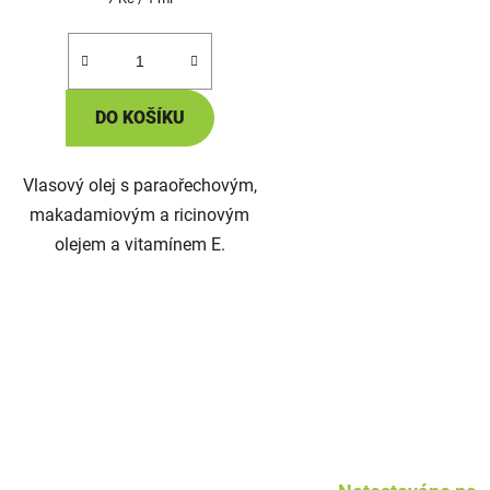
cena:
DO KOŠÍKU
Vlasový olej s paraořechovým,
makadamiovým a ricinovým
olejem a vitamínem E.
O
v
l
á
d
a
c
í