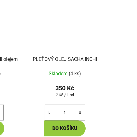
I olejem
PLEŤOVÝ OLEJ SACHA INCHI
)
Skladem
(4 ks)
350 Kč
Měrná
7 Kč / 1 ml
cena:
DO KOŠÍKU