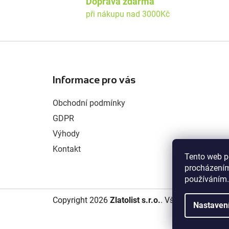
Doprava zdarma
při nákupu nad 3000Kč
Z
á
Informace pro vás
p
a
Obchodní podmínky
t
GDPR
í
Výhody
Kontakt
Tento web p
procházením
používáním.
Copyright 2026
Zlatolist s.r.o.
. Všechna práva v
Nastaven