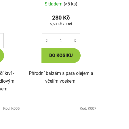
Skladem
(>5 ks)
280 Kč
Měrná
5,60 Kč / 1 ml
cena:
DO KOŠÍKU
í krví -
Přírodní balzám s para olejem a
ndlovým
včelím voskem.
skem.
Kód:
K005
Kód:
K007