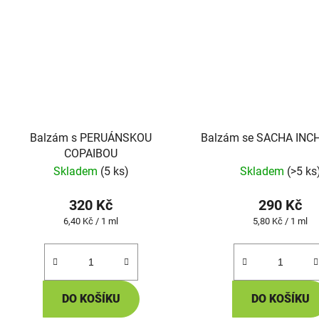
Balzám s PERUÁNSKOU
Balzám se SACHA INCH
COPAIBOU
Skladem
(5 ks)
Skladem
(>5 ks
320 Kč
290 Kč
Měrná
Měrná
6,40 Kč / 1 ml
5,80 Kč / 1 ml
cena:
cena:
DO KOŠÍKU
DO KOŠÍKU