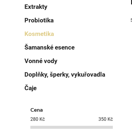
e
n
Extrakty
í
p
Probiotika
a
n
Kosmetika
e
Šamanské esence
l
i
Vonné vody
Doplňky, šperky, vykuřovadla
Čaje
Cena
280
Kč
350
Kč