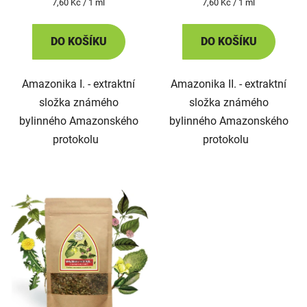
Měrná
Měrná
7,60 Kč / 1 ml
7,60 Kč / 1 ml
cena:
cena:
DO KOŠÍKU
DO KOŠÍKU
Amazonika I. - extraktní
Amazonika II. - extraktní
složka známého
složka známého
bylinného Amazonského
bylinného Amazonského
protokolu
protokolu