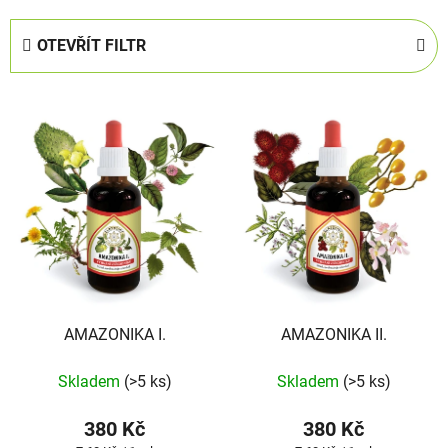
z
e
OTEVŘÍT FILTR
n
í
V
p
ý
r
p
o
i
d
s
u
p
k
r
t
o
ů
d
AMAZONIKA I.
AMAZONIKA II.
u
k
Skladem
(>5 ks)
Skladem
(>5 ks)
t
ů
380 Kč
380 Kč