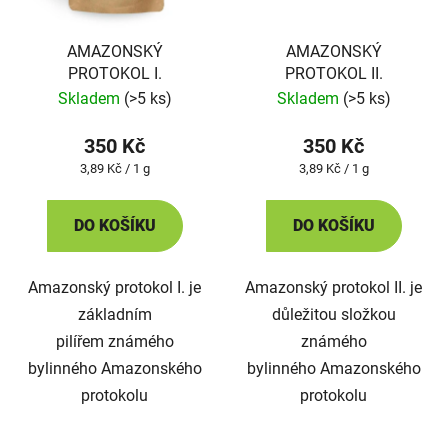
AMAZONSKÝ
AMAZONSKÝ
PROTOKOL I.
PROTOKOL II.
Skladem
(>5 ks)
Skladem
(>5 ks)
350 Kč
350 Kč
Měrná
Měrná
3,89 Kč / 1 g
3,89 Kč / 1 g
cena:
cena:
DO KOŠÍKU
DO KOŠÍKU
Amazonský protokol I. je
Amazonský protokol II. je
základním
důležitou složkou
pilířem známého
známého
bylinného Amazonského
bylinného Amazonského
protokolu
protokolu