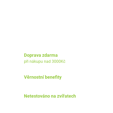
v
l
á
d
a
c
í
p
r
v
Doprava zdarma
k
při nákupu nad 3000Kč
y
v
ý
Věrnostní benefity
p
i
s
u
Netestováno na zvířatech