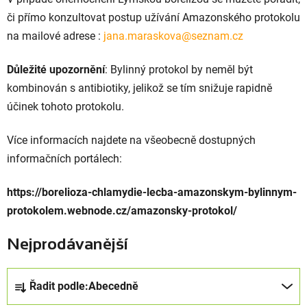
či přímo konzultovat postup užívání Amazonského protokolu
na mailové adrese :
jana.maraskova@seznam.cz
Důležité upozornění
: Bylinný protokol by neměl být
kombinován s antibiotiky, jelikož se tím snižuje rapidně
účinek tohoto protokolu.
Více informacích najdete na všeobecně dostupných
informačních portálech:
https://borelioza-chlamydie-lecba-amazonskym-bylinnym-
protokolem.webnode.cz/amazonsky-protokol/
Nejprodávanější
Ř
Řadit podle:
Abecedně
a