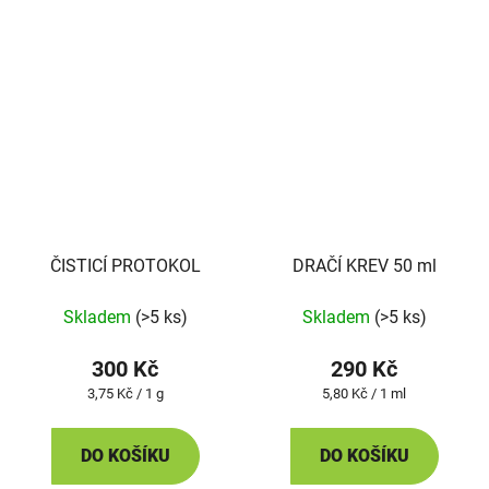
ČISTICÍ PROTOKOL
DRAČÍ KREV 50 ml
Skladem
(>5 ks)
Skladem
(>5 ks)
300 Kč
290 Kč
Měrná
Měrná
3,75 Kč / 1 g
5,80 Kč / 1 ml
cena:
cena:
DO KOŠÍKU
DO KOŠÍKU