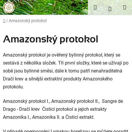
Přejít
Hledat
NÁKUP
na
obsah
KOŠÍK
Domů
/
Amazonský protokol
Amazonský protokol
Amazonský protokol je ověřený bylinný protokol, který se
sestává z několika složek. Tři první složky, které se užívají po
sobě jsou bylinné směsi, dále k tomu patří nenahraditelná
Dračí krev a silnější extraktní produkty Amazonského
protokolu.
Amazonský protokol I., Amazonský protokol II., Sangre de
Drago - Dračí krev Čisticí protokol a jejich extrakty
Amazonika I., Amazonika II. a Čisticí extrakt.
V případě onemocnění Lymskou borelizou se můžete poradit,