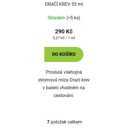
DRAČÍ KREV 55 ml
Skladem
(>5 ks)
290 Kč
Měrná
5,27 Kč / 1 ml
cena:
DO KOŠÍKU
Proslulá všehojná
stromová míza Dračí krev
v balení vhodném na
cestování.
7
položek celkem
O