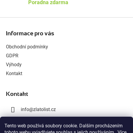
Poradna zdarma
Z
á
Informace pro vás
p
a
Obchodní podmínky
t
GDPR
í
Výhody
Kontakt
Kontakt
info
@
zlatolist.cz
+420 777 300 576
Tento web používá soubory cookie. Dalším procházením
tohoto webu vyjadřujete souhlas s jejich používáním.. Více