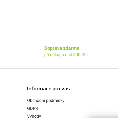
Doprava zdarma
při nákupu nad 3000Kč
Z
á
Informace pro vás
p
a
Obchodní podmínky
t
GDPR
í
Výhody