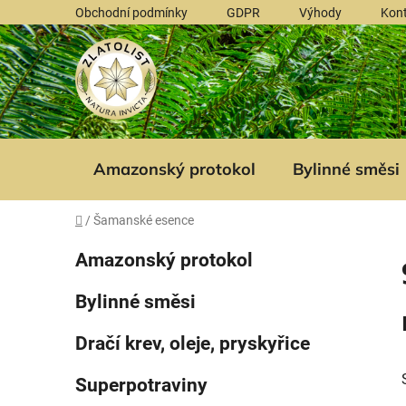
Přejít
Obchodní podmínky
GDPR
Výhody
Kon
na
obsah
Amazonský protokol
Bylinné směsi
Domů
/
Šamanské esence
P
K
Přeskočit
Amazonský protokol
a
kategorie
o
t
s
Bylinné směsi
e
t
g
r
Dračí krev, oleje, pryskyřice
o
a
r
Superpotraviny
i
n