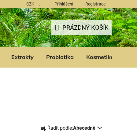
CZK
Přihlášení
Registrace
PRÁZDNÝ KOŠÍK
NÁKUPNÍ
KOŠÍK
Extrakty
Probiotika
Kosmetika
Šam
Ř
Řadit podle:
Abecedně
a