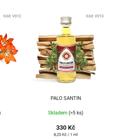
z
e
Kód:
V012
Kód:
V013
n
í
p
r
o
d
u
k
t
ů
PALO SANTIN
)
Skladem
(>5 ks)
330 Kč
Měrná
8,25 Kč / 1 ml