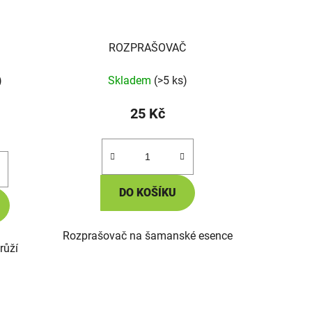
ROZPRAŠOVAČ
)
Skladem
(>5 ks)
25 Kč
DO KOŠÍKU
Rozprašovač na šamanské esence
růží