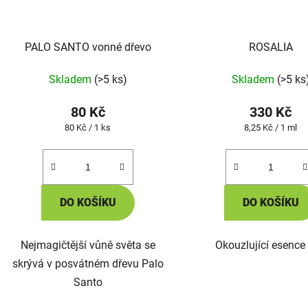
PALO SANTO vonné dřevo
ROSALIA
Skladem
(>5 ks)
Skladem
(>5 ks
80 Kč
330 Kč
Měrná
Měrná
80 Kč / 1 ks
8,25 Kč / 1 ml
cena:
cena:
DO KOŠÍKU
DO KOŠÍKU
Nejmagičtější vůně světa se
Okouzlující esence 
skrývá v posvátném dřevu Palo
Santo