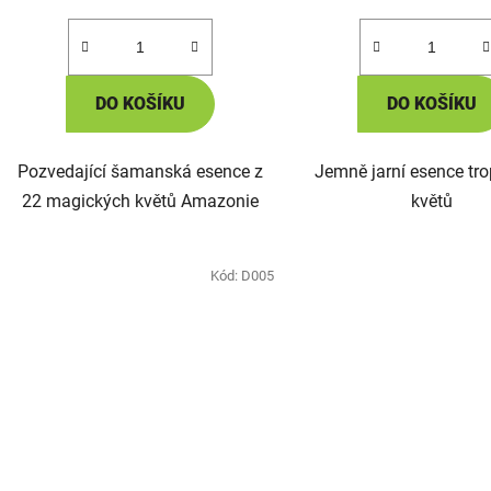
cena:
cena:
DO KOŠÍKU
DO KOŠÍKU
Pozvedající šamanská esence z
Jemně jarní esence tr
22 magických květů Amazonie
květů
Kód:
D005