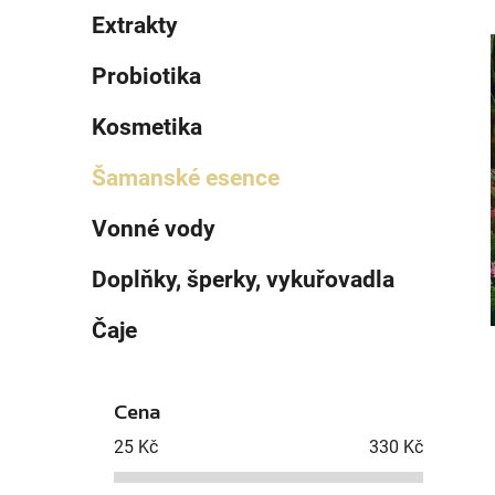
e
n
Extrakty
í
p
Probiotika
a
i
n
Kosmetika
e
Šamanské esence
l
Vonné vody
Doplňky, šperky, vykuřovadla
Čaje
Cena
25
Kč
330
Kč