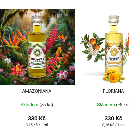
V
ý
Kód:
V011
p
s
p
r
o
d
u
k
t
AMAZONIANA
FLORIANA
ů
Skladem
(>5 ks)
Skladem
(>5 ks
330 Kč
330 Kč
Měrná
Měrná
8,25 Kč / 1 ml
8,25 Kč / 1 ml