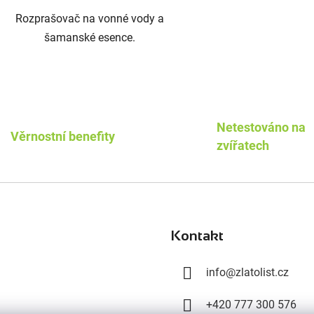
Rozprašovač na vonné vody a
šamanské esence.
O
v
l
Netestováno na
á
Věrnostní benefity
zvířatech
d
a
c
í
p
r
Kontakt
v
k
y
info
@
zlatolist.cz
v
ý
+420 777 300 576