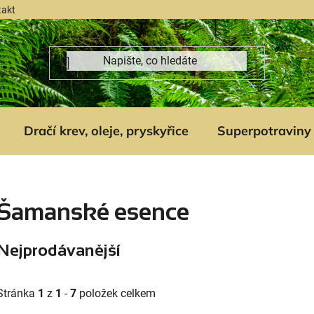
takt
Dračí krev, oleje, pryskyřice
Superpotraviny
Šamanské esence
Nejprodávanější
Stránka
1
z
1
-
7
položek celkem