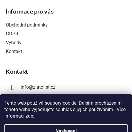
á
Informace pro vás
p
a
Obchodní podmínky
t
GDPR
í
Výhody
Kontakt
Kontakt
info
@
zlatolist.cz
+420 777 300 576
Tento web používá soubory cookie. Dalším procházením
tohoto webu vyjadřujete souhlas s jejich používáním.. Více
+420 603 358 028
informací
zde
.
Nastavení