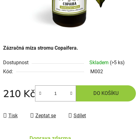
Zázračná míza stromu Copaifera.
Dostupnost
Skladem
(>5 ks)
Kód:
M002
210 Kč
DO KOŠÍKU
Tisk
Zeptat se
Sdílet
Doprava zdarma