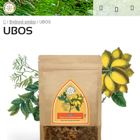
Přejít
Hledat
NÁKUP
na
obsah
KOŠÍK
Domů
/
Bylinné směsi
/
UBOS
UBOS