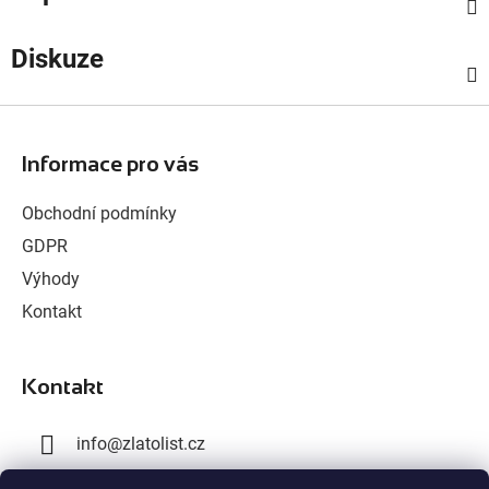
Diskuze
Z
á
Informace pro vás
p
a
Obchodní podmínky
t
GDPR
í
Výhody
Kontakt
Kontakt
info
@
zlatolist.cz