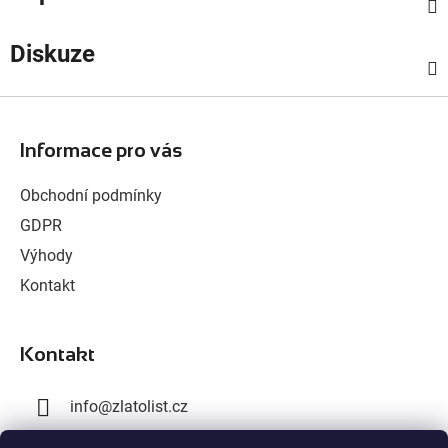
Diskuze
Z
á
Informace pro vás
p
a
Obchodní podmínky
t
GDPR
í
Výhody
Kontakt
Kontakt
info
@
zlatolist.cz