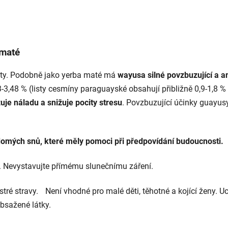
 maté
listy. Podobně jako yerba maté má
wayusa silné
povzbuzující a a
73-3,48 % (listy cesmíny paraguayské obsahují přibližně 0,9-1,8
uje náladu a snižuje pocity stresu
. Povzbuzující účinky guayusy
domých snů, které měly pomoci při předpovídání budoucnosti.
C. Nevystavujte přímému slunečnímu záření.
tré stravy. Není vhodné pro malé děti, těhotné a kojící ženy. 
bsažené látky.