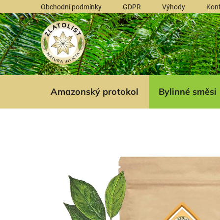
Přejít
Obchodní podmínky
GDPR
Výhody
Kon
na
obsah
Amazonský protokol
Bylinné směsi