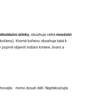
ntioxidační účinky
, obsahuje velké
množství
 % kofeinu). Kromě kofeinu obsahuje také
l-
 poprvé objevili indiáni kmene Jivaro a
Uchovejte mimo dosah dětí. Nepřekračujte