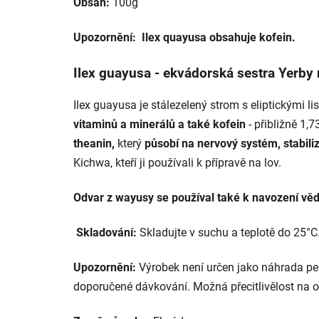
Obsah:
100g
Upozornění:
Ilex quayusa obsahuje kofein.
Ilex guayusa - ekvádorská sestra Yerby
Ilex guayusa je stálezelený strom s eliptickými 
vitaminů a minerálů a také kofein
- přibližně 1,
theanin,
který
působí na nervový systém, stabiliz
Kichwa, kteří ji používali k přípravě na lov.
Odvar z wayusy se používal také k navození vě
Skladování:
Skladujte v suchu a teplotě do 25°
Upozornění:
Výrobek není určen jako náhrada pes
doporučené dávkování. Možná přecitlivělost na o