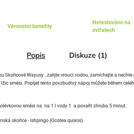
Netestováno na
Věrnostní benefity
zvířatech
Popis
Diskuze (1)
ku Skořicové Wayusy , zalijte
vroucí vodou, zamíchejte a nechte
lžic směsi. Popíjet tento povzbudivý nápoj můžete během celého
 polévkovou směsi na na 1 l vody 1 a p
ovařit zhruba 5 minut.
ká skořice - Ishpingo (Ocotea quixos)