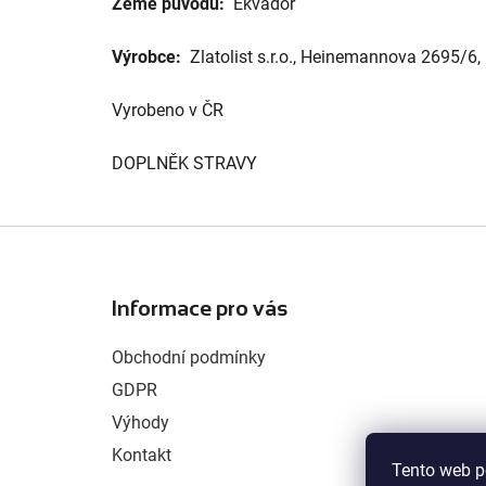
Země původu:
Ekvádor
Výrobce:
Zlatolist s.r.o., Heinemannova 2695/6,
Vyrobeno v ČR
DOPLNĚK STRAVY
Z
á
Informace pro vás
p
a
Obchodní podmínky
t
GDPR
í
Výhody
Kontakt
Tento web p