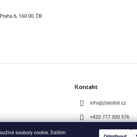
 Praha 6, 160 00, ČR
Kontakt
info
@
zlatolist.cz
+420 777 300 576
+420 603 358 028
oužívá soubory cookie. Dalším
Odmítnout