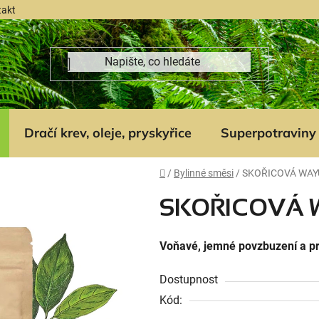
takt
Dračí krev, oleje, pryskyřice
Superpotraviny
Domů
/
Bylinné směsi
/
SKOŘICOVÁ WAY
SKOŘICOVÁ
Voňavé, jemné povzbuzení a p
Dostupnost
Kód: