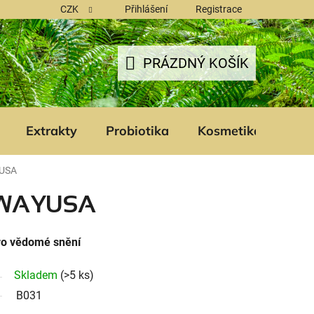
CZK
Přihlášení
Registrace
PRÁZDNÝ KOŠÍK
NÁKUPNÍ
KOŠÍK
Extrakty
Probiotika
Kosmetika
Šam
USA
 WAYUSA
ro vědomé snění
Skladem
(>5 ks)
B031