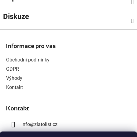
Diskuze
Z
á
Informace pro vás
p
a
Obchodní podmínky
t
GDPR
í
Výhody
Kontakt
Kontakt
info
@
zlatolist.cz