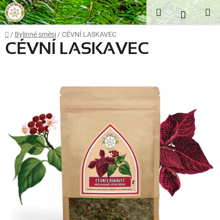
Přejít
Hledat
NÁKUP
na
obsah
KOŠÍK
Domů
/
Bylinné směsi
/
CÉVNÍ LASKAVEC
CÉVNÍ LASKAVEC