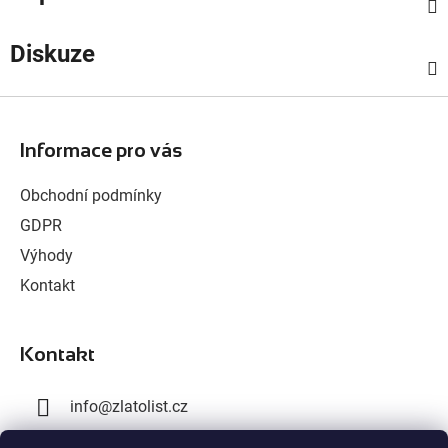
Diskuze
Z
á
Informace pro vás
p
a
Obchodní podmínky
t
GDPR
í
Výhody
Kontakt
Kontakt
info
@
zlatolist.cz