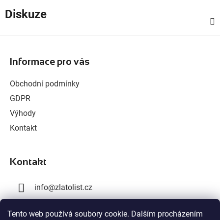
Diskuze
Z
á
Informace pro vás
p
a
Obchodní podmínky
t
GDPR
í
Výhody
Kontakt
Kontakt
info
@
zlatolist.cz
+420 777 300 576
Tento web používá soubory cookie. Dalším procházením