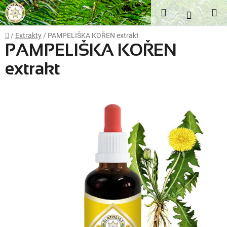
Přejít
Hledat
NÁKUP
na
obsah
KOŠÍK
Domů
/
Extrakty
/
PAMPELIŠKA KOŘEN extrakt
PAMPELIŠKA KOŘEN
extrakt