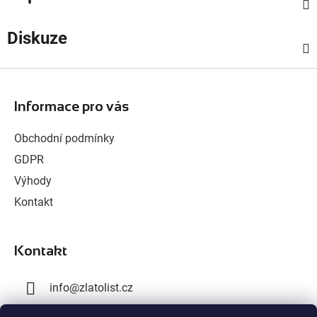
Diskuze
Z
á
Informace pro vás
p
a
Obchodní podmínky
t
GDPR
í
Výhody
Kontakt
Kontakt
info
@
zlatolist.cz