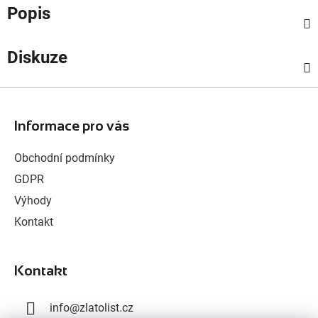
Popis
Diskuze
Z
á
Informace pro vás
p
a
Obchodní podmínky
t
GDPR
í
Výhody
Kontakt
Kontakt
info
@
zlatolist.cz