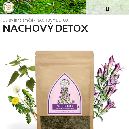
Přejít
Hledat
NÁKUP
na
obsah
KOŠÍK
Domů
/
Bylinné směsi
/
NACHOVÝ DETOX
NACHOVÝ DETOX