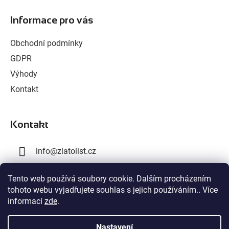
á
Informace pro vás
p
a
Obchodní podmínky
t
GDPR
í
Výhody
Kontakt
Kontakt
info
@
zlatolist.cz
+420 777 300 576
Tento web používá soubory cookie. Dalším procházením
tohoto webu vyjadřujete souhlas s jejich používáním.. Více
+420 603 358 028
informací
zde
.
Nastavení