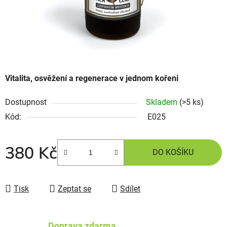
Vitalita, osvěžení a regenerace v jednom kořeni
Dostupnost
Skladem
(>5 ks)
Kód:
E025
380 Kč
DO KOŠÍKU
Tisk
Zeptat se
Sdílet
Doprava zdarma