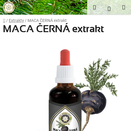
Přejít
Hledat
NÁKUP
na
obsah
KOŠÍK
Domů
/
Extrakty
/
MACA ČERNÁ extrakt
MACA ČERNÁ extrakt