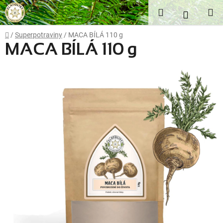
Přejít
Hledat
NÁKUP
na
obsah
KOŠÍK
Domů
/
Superpotraviny
/
MACA BÍLÁ 110 g
MACA BÍLÁ 110 g