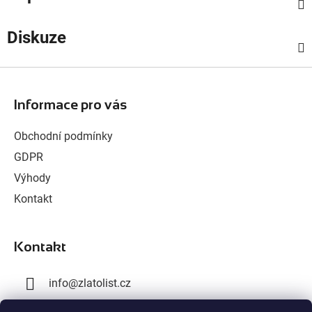
Diskuze
Z
á
Informace pro vás
p
a
Obchodní podmínky
t
GDPR
í
Výhody
Kontakt
Kontakt
info
@
zlatolist.cz