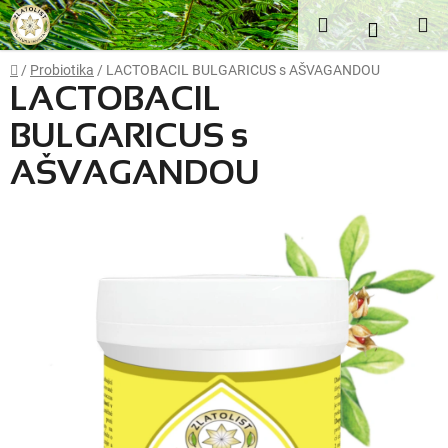
Přejít
Hledat
NÁKUP
na
obsah
KOŠÍK
Domů
/
Probiotika
/
LACTOBACIL BULGARICUS s AŠVAGANDOU
LACTOBACIL
BULGARICUS s
AŠVAGANDOU