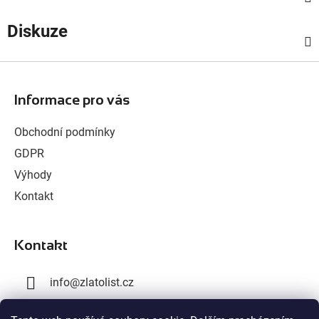
Diskuze
Z
á
Informace pro vás
p
a
Obchodní podmínky
t
GDPR
í
Výhody
Kontakt
Kontakt
info
@
zlatolist.cz
+420 777 300 576