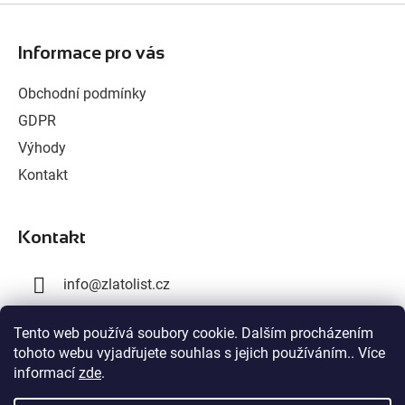
Z
á
Informace pro vás
p
a
Obchodní podmínky
t
GDPR
í
Výhody
Kontakt
Kontakt
info
@
zlatolist.cz
+420 777 300 576
Tento web používá soubory cookie. Dalším procházením
tohoto webu vyjadřujete souhlas s jejich používáním.. Více
+420 603 358 028
informací
zde
.