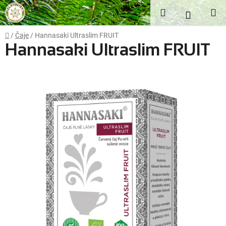
Přejít
Hledat
NÁKUP
na
obsah
KOŠÍK
Domů
/
Čaje
/
Hannasaki Ultraslim FRUIT
Hannasaki Ultraslim FRUIT