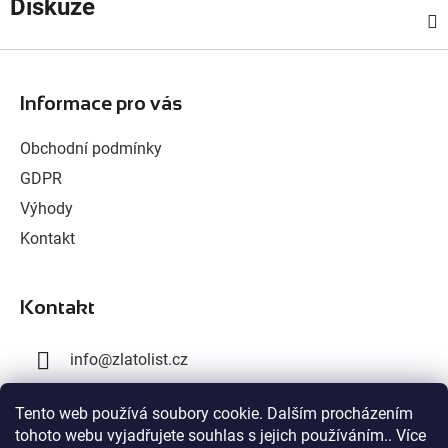
Diskuze
Z
á
Informace pro vás
p
a
Obchodní podmínky
t
GDPR
í
Výhody
Kontakt
Kontakt
info
@
zlatolist.cz
+420 777 300 576
Tento web používá soubory cookie. Dalším procházením
tohoto webu vyjadřujete souhlas s jejich používáním.. Více