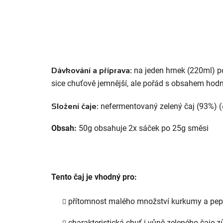
na jeden hrnek (220ml) po
Dávkování a příprava:
sice chuťově jemnější, ale pořád s obsahem hodn
nefermentovaný zelený čaj (93%) (
Složení čaje:
Obsah:
50g obsahuje 2x sáček po 25g směsi
Tento čaj je vhodný pro:
přítomnost malého množství kurkumy a pepř
charakteristická chuť i vůně zeleného čaje