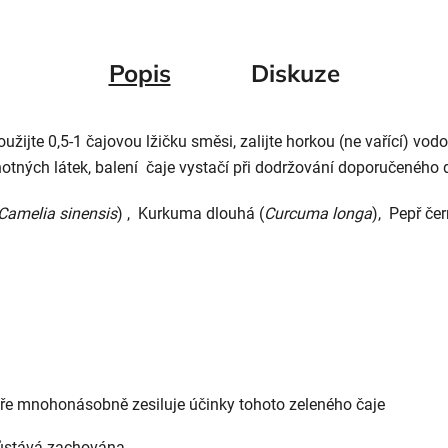
Popis
Diskuze
užijte 0,5-1 čajovou lžičku směsi,
zalijte horkou (ne vařící) vodo
otných látek,
balení čaje vystačí při dodržování doporučeného 
Camelia sinensis
)
,
Kurkuma dlouhá (
Curcuma longa
), Pepř čer
e mnohonásobně zesiluje účinky tohoto zeleného čaje
 zůstává zachována