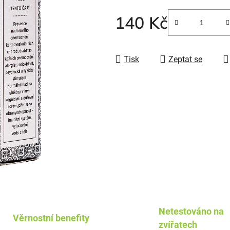
140 Kč
Tisk
Zeptat se
Netestováno na
Věrnostní benefity
zvířatech