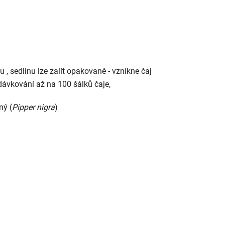
u ,
sedlinu lze zalít opakovaně - vznikne čaj
dávkování až na 100 šálků čaje,
ný (
Pipper nigra
)