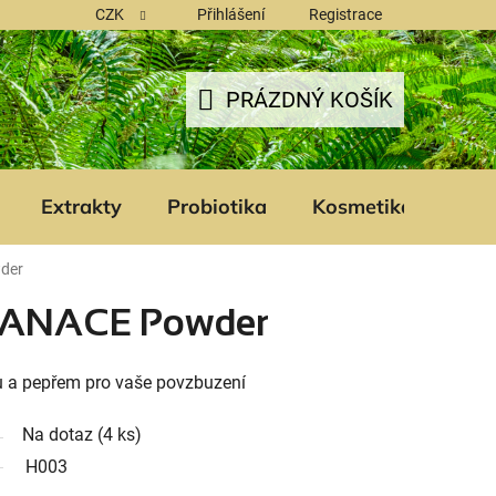
CZK
Přihlášení
Registrace
PRÁZDNÝ KOŠÍK
NÁKUPNÍ
KOŠÍK
Extrakty
Probiotika
Kosmetika
Šam
der
MANACE Powder
u a pepřem pro vaše povzbuzení
Na dotaz
(4 ks)
H003