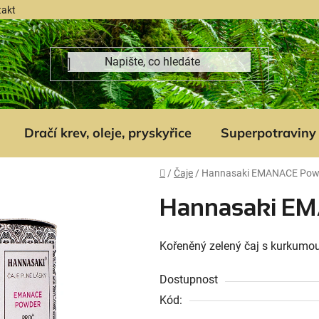
takt
Dračí krev, oleje, pryskyřice
Superpotraviny
Domů
/
Čaje
/
Hannasaki EMANACE Pow
Hannasaki E
Kořeněný zelený čaj s kurkumo
Dostupnost
Kód: