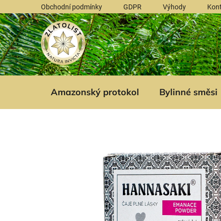
Přejít
Obchodní podmínky
GDPR
Výhody
Kon
na
obsah
Amazonský protokol
Bylinné směsi