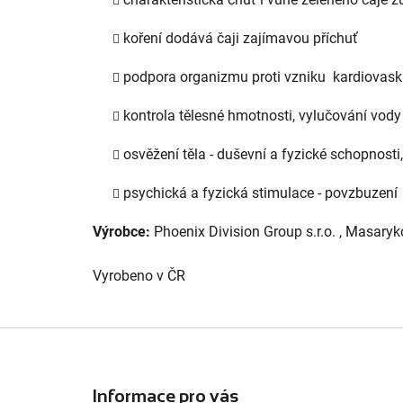
koření dodává čaji zajímavou příchuť
podpora organizmu proti vzniku kardiovasku
kontrola tělesné hmotnosti, vylučování vody 
osvěžení těla - duševní a fyzické schopnosti, 
psychická a fyzická stimulace - povzbuzení
Výrobce:
Phoenix Division Group s.r.o. , Masary
Vyrobeno v ČR
Z
á
Informace pro vás