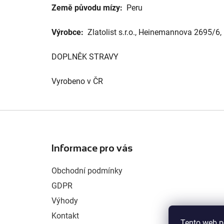
Země původu mízy:
Peru
Výrobce:
Zlatolist s.r.o., Heinemannova 2695/6,
DOPLNĚK STRAVY
Vyrobeno v ČR
Z
á
Informace pro vás
p
a
Obchodní podmínky
t
GDPR
í
Výhody
Kontakt
Tento web p