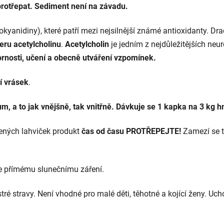
protřepat. Sediment není na závadu.
yanidiny), které patří mezi nejsilnější známé antioxidanty. Drač
eru acetylcholinu
.
Acetylcholin
je jedním z nejdůležitějších neur
ornosti, učení a obecně utváření vzpomínek.
í vrásek
.
 a to jak vnějšně, tak vnitřně. Dávkuje se 1 kapka na 3 kg hm
řených lahviček produkt
čas od času PROTŘEPEJTE!
Zamezí se t
te přímému slunečnímu záření.
ré stravy. Není vhodné pro malé děti, těhotné a kojící ženy. U