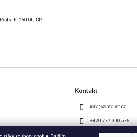
 Praha 6, 160 00, ČR
Kontakt
info
@
zlatolist.cz
+420 777 300 576
+420 603 358 028
oužívá soubory cookie. Dalším