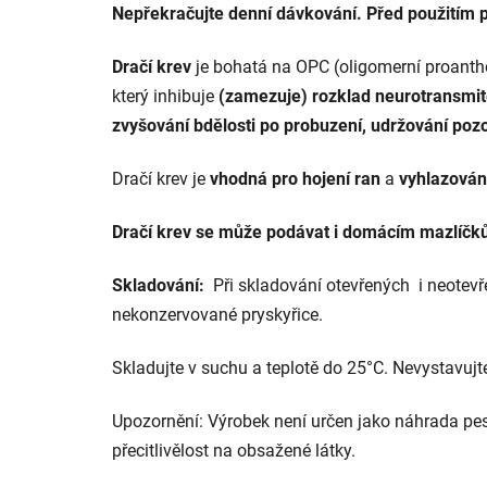
Nepřekračujte denní dávkování. Před použitím 
Dračí krev
je bohatá na OPC (oligomerní proanthok
který inhibuje
(zamezuje) rozklad
neurotransmit
zvyšování bdělosti po probuzení, udržování poz
Dračí krev je
vhodná pro hojení ran
a
vyhlazován
Dračí krev se může podávat i domácím mazlíčkům,
Skladování:
Při skladování otevřených i neotev
nekonzervované pryskyřice.
Skladujte v suchu a teplotě do 25°C. Nevystavuj
Upozornění: Výrobek není určen jako náhrada pest
přecitlivělost na obsažené látky.