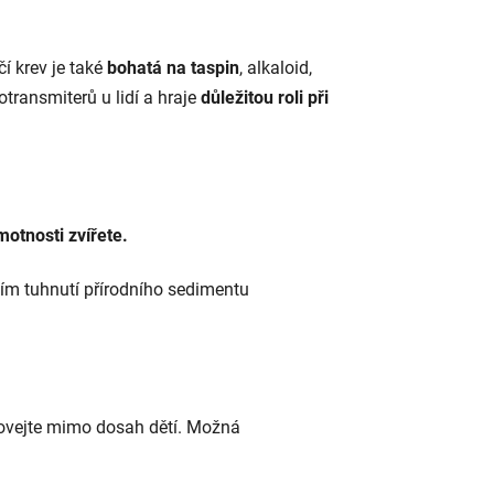
í krev je také
bohatá na taspin
, alkaloid,
otransmiterů u lidí a hraje
důležitou roli při
otnosti zvířete.
ím tuhnutí přírodního sedimentu
chovejte mimo dosah dětí. Možná