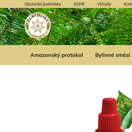
Přejít
Obchodní podmínky
GDPR
Výhody
Kon
na
obsah
Amazonský protokol
Bylinné směsi