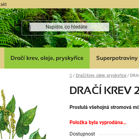
takt
Dračí krev, oleje, pryskyřice
Superpotraviny
Domů
/
Dračí krev, oleje, pryskyřice
/
DRAČ
DRAČÍ KREV 25
Proslulá všehojná stromová míz
Položka byla vyprodána…
Dostupnost