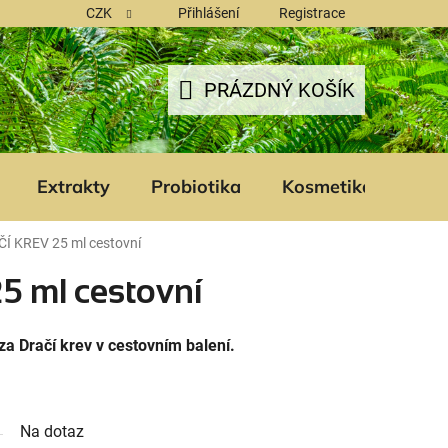
CZK
Přihlášení
Registrace
PRÁZDNÝ KOŠÍK
NÁKUPNÍ
KOŠÍK
Extrakty
Probiotika
Kosmetika
Šam
Í KREV 25 ml cestovní
 ml cestovní
a Dračí krev v cestovním balení.
Na dotaz