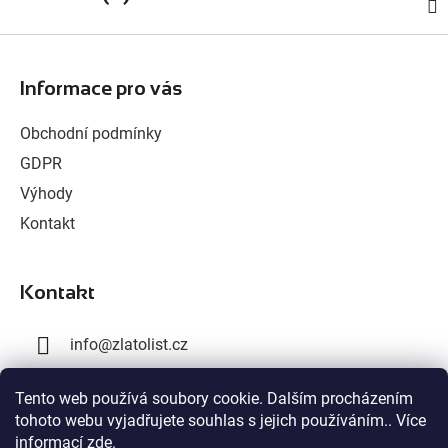
Z
á
Informace pro vás
p
a
Obchodní podmínky
t
GDPR
í
Výhody
Kontakt
Kontakt
info
@
zlatolist.cz
+420 777 300 576
Tento web používá soubory cookie. Dalším procházením
tohoto webu vyjadřujete souhlas s jejich používáním.. Více
+420 603 358 028
informací
zde
.