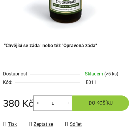
"Chvějící se záda" nebo též "Opravená záda"
Dostupnost
Skladem
(>5 ks)
Kód:
E011
380 Kč
DO KOŠÍKU
Tisk
Zeptat se
Sdílet