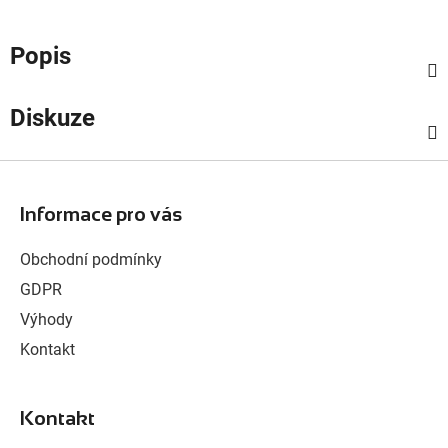
Popis
Diskuze
Z
á
Informace pro vás
p
a
Obchodní podmínky
t
GDPR
í
Výhody
Kontakt
Kontakt