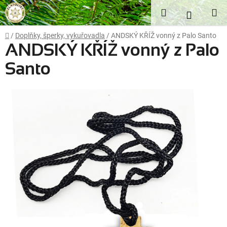
Přejít
Hledat
NÁKUP
na
obsah
KOŠÍK
Domů
/
Doplňky, šperky, vykuřovadla
/
ANDSKÝ KŘÍŽ vonný z Palo Santo
ANDSKÝ KŘÍŽ vonný z Palo
Santo