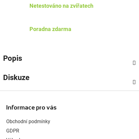
Netestováno na zvířatech
Poradna zdarma
Popis
Diskuze
Z
á
Informace pro vás
p
a
Obchodní podmínky
t
GDPR
í