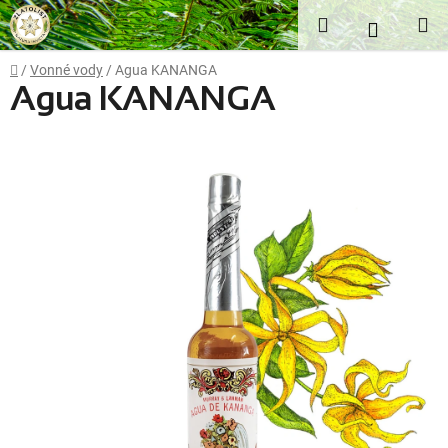
Přejít
Hledat
NÁKUP
na
obsah
KOŠÍK
Domů
/
Vonné vody
/
Agua KANANGA
Agua KANANGA