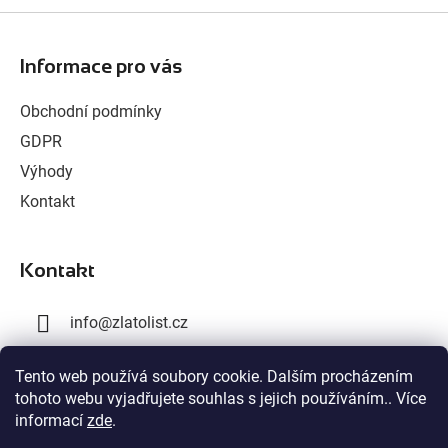
Z
á
Informace pro vás
p
a
Obchodní podmínky
t
GDPR
í
Výhody
Kontakt
Kontakt
info
@
zlatolist.cz
+420 777 300 576
Tento web používá soubory cookie. Dalším procházením
tohoto webu vyjadřujete souhlas s jejich používáním.. Více
+420 603 358 028
informací
zde
.